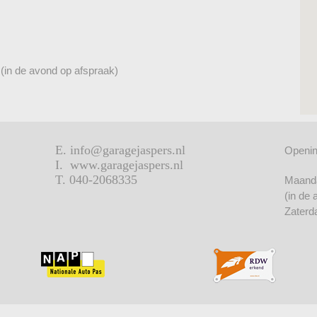
(in de avond op afspraak)
E. info@garagejaspers.nl
Openin
I. www.garagejaspers.nl
T. 040-2068335
Maanda
(in de
Zaterd