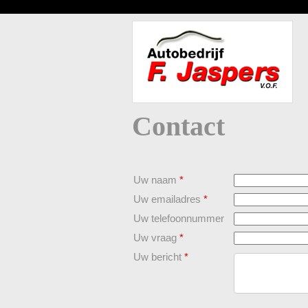
Contact
Uw naam
*
Uw emailadres
*
Uw telefoonnummer
Uw vraag
*
Uw bericht
*